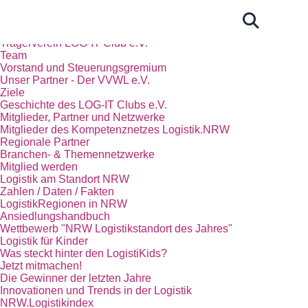
Start
Das Kompetenznetz Logistik.NRW
Trägerverein LOG-IT Club e.V.
Team
Vorstand und Steuerungsgremium
Unser Partner - Der VVWL e.V.
Ziele
Geschichte des LOG-IT Clubs e.V.
Mitglieder, Partner und Netzwerke
Mitglieder des Kompetenznetzes Logistik.NRW
Regionale Partner
Branchen- & Themennetzwerke
Mitglied werden
Logistik am Standort NRW
Zahlen / Daten / Fakten
LogistikRegionen in NRW
Ansiedlungshandbuch
Wettbewerb "NRW Logistikstandort des Jahres"
Logistik für Kinder
Was steckt hinter den LogistiKids?
Jetzt mitmachen!
Die Gewinner der letzten Jahre
Innovationen und Trends in der Logistik
NRW.Logistikindex