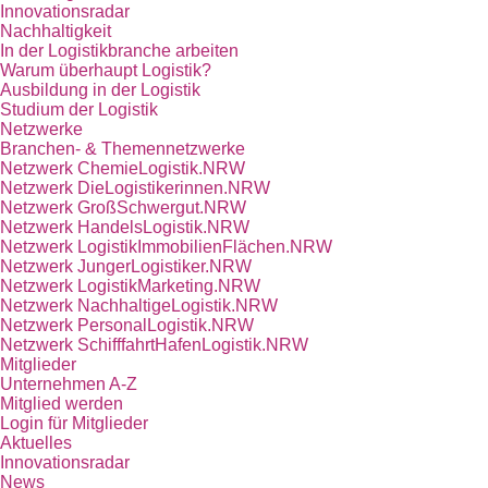
Innovationsradar
Nachhaltigkeit
In der Logistikbranche arbeiten
Warum überhaupt Logistik?
Ausbildung in der Logistik
Studium der Logistik
Netzwerke
Branchen- & Themennetzwerke
Netzwerk ChemieLogistik.NRW
Netzwerk DieLogistikerinnen.NRW
Netzwerk GroßSchwergut.NRW
Netzwerk HandelsLogistik.NRW
Netzwerk LogistikImmobilienFlächen.NRW
Netzwerk JungerLogistiker.NRW
Netzwerk LogistikMarketing.NRW
Netzwerk NachhaltigeLogistik.NRW
Netzwerk PersonalLogistik.NRW
Netzwerk SchifffahrtHafenLogistik.NRW
Mitglieder
Unternehmen A-Z
Mitglied werden
Login für Mitglieder
Aktuelles
Innovationsradar
News