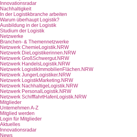
Innovationsradar
Nachhaltigkeit
In der Logistikbranche arbeiten
Warum überhaupt Logistik?
Ausbildung in der Logistik
Studium der Logistik
Netzwerke
Branchen- & Themennetzwerke
Netzwerk ChemieLogistik.NRW
Netzwerk DieLogistikerinnen.NRW
Netzwerk GroßSchwergut.NRW
Netzwerk HandelsLogistik.NRW
Netzwerk LogistikImmobilienFlächen.NRW
Netzwerk JungerLogistiker.NRW
Netzwerk LogistikMarketing.NRW
Netzwerk NachhaltigeLogistik.NRW
Netzwerk PersonalLogistik.NRW
Netzwerk SchifffahrtHafenLogistik.NRW
Mitglieder
Unternehmen A-Z
Mitglied werden
Login für Mitglieder
Aktuelles
Innovationsradar
News