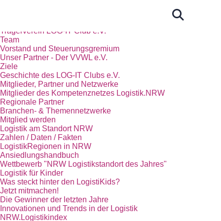
Start
Das Kompetenznetz Logistik.NRW
Trägerverein LOG-IT Club e.V.
Team
Vorstand und Steuerungsgremium
Unser Partner - Der VVWL e.V.
Ziele
Geschichte des LOG-IT Clubs e.V.
Mitglieder, Partner und Netzwerke
Mitglieder des Kompetenznetzes Logistik.NRW
Regionale Partner
Branchen- & Themennetzwerke
Mitglied werden
Logistik am Standort NRW
Zahlen / Daten / Fakten
LogistikRegionen in NRW
Ansiedlungshandbuch
Wettbewerb "NRW Logistikstandort des Jahres"
Logistik für Kinder
Was steckt hinter den LogistiKids?
Jetzt mitmachen!
Die Gewinner der letzten Jahre
Innovationen und Trends in der Logistik
NRW.Logistikindex