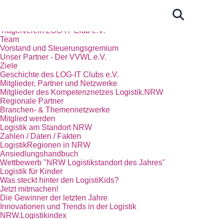
Start
Das Kompetenznetz Logistik.NRW
Trägerverein LOG-IT Club e.V.
Team
Vorstand und Steuerungsgremium
Unser Partner - Der VVWL e.V.
Ziele
Geschichte des LOG-IT Clubs e.V.
Mitglieder, Partner und Netzwerke
Mitglieder des Kompetenznetzes Logistik.NRW
Regionale Partner
Branchen- & Themennetzwerke
Mitglied werden
Logistik am Standort NRW
Zahlen / Daten / Fakten
LogistikRegionen in NRW
Ansiedlungshandbuch
Wettbewerb "NRW Logistikstandort des Jahres"
Logistik für Kinder
Was steckt hinter den LogistiKids?
Jetzt mitmachen!
Die Gewinner der letzten Jahre
Innovationen und Trends in der Logistik
NRW.Logistikindex