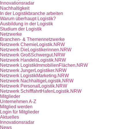
Innovationsradar
Nachhaltigkeit
In der Logistikbranche arbeiten
Warum überhaupt Logistik?
Ausbildung in der Logistik
Studium der Logistik
Netzwerke
Branchen- & Themennetzwerke
Netzwerk ChemieLogistik.NRW
Netzwerk DieLogistikerinnen.NRW
Netzwerk GroßSchwergut.NRW
Netzwerk HandelsLogistik.NRW
Netzwerk LogistikImmobilienFlächen.NRW
Netzwerk JungerLogistiker.NRW
Netzwerk LogistikMarketing.NRW
Netzwerk NachhaltigeLogistik.NRW
Netzwerk PersonalLogistik.NRW
Netzwerk SchifffahrtHafenLogistik.NRW
Mitglieder
Unternehmen A-Z
Mitglied werden
Login für Mitglieder
Aktuelles
Innovationsradar
News