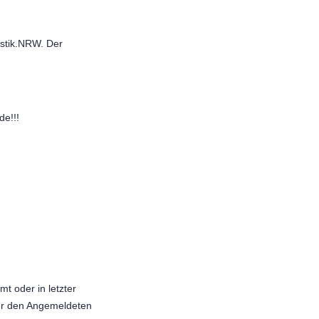
stik.NRW. Der
de!!!
t oder in letzter
her den Angemeldeten