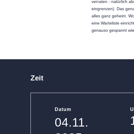
verraten - natürlich ab
eingrenzen). Das gena
alles ganz geheim. Wol
eine Warteliste einric
genauso gespannt wie 
Zeit
Datum
U
04.11.