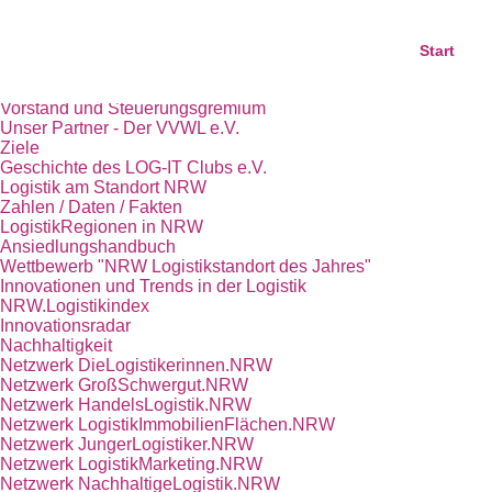
Start
Das Kompetenznetz Logistik.NRW
Start
Trägerverein LOG-IT Club e.V.
Team
Vorstand und Steuerungsgremium
Unser Partner - Der VVWL e.V.
Ziele
Geschichte des LOG-IT Clubs e.V.
Logistik am Standort NRW
Zahlen / Daten / Fakten
LogistikRegionen in NRW
Ansiedlungshandbuch
Wettbewerb "NRW Logistikstandort des Jahres"
Innovationen und Trends in der Logistik
NRW.Logistikindex
Innovationsradar
Nachhaltigkeit
Netzwerk DieLogistikerinnen.NRW
Netzwerk GroßSchwergut.NRW
Netzwerk HandelsLogistik.NRW
Netzwerk LogistikImmobilienFlächen.NRW
Netzwerk JungerLogistiker.NRW
Netzwerk LogistikMarketing.NRW
Netzwerk NachhaltigeLogistik.NRW