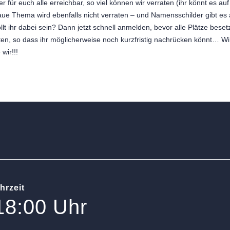
er für euch alle erreichbar, so viel können wir verraten (ihr könnt es a
ue Thema wird ebenfalls nicht verraten – und Namensschilder gibt es
lt ihr dabei sein? Dann jetzt schnell anmelden, bevor alle Plätze beset
hten, so dass ihr möglicherweise noch kurzfristig nachrücken könnt… Wir
wir!!!
hrzeit
18:00 Uhr