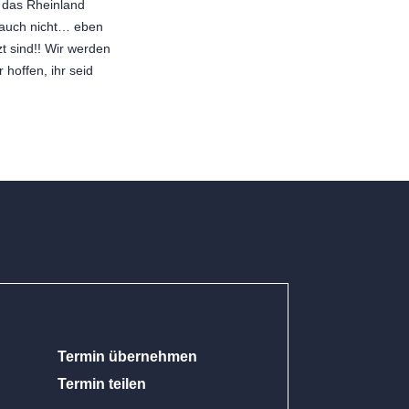
uf das Rheinland
 auch nicht… eben
zt sind!! Wir werden
 hoffen, ihr seid
Termin übernehmen
Termin teilen