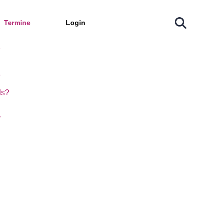
rke
Termine
Login
es Logistik.NRW
e
e
ds?
W