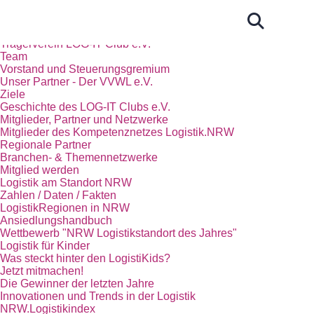
Start
Das Kompetenznetz Logistik.NRW
Trägerverein LOG-IT Club e.V.
Team
Vorstand und Steuerungsgremium
Unser Partner - Der VVWL e.V.
Ziele
Geschichte des LOG-IT Clubs e.V.
Mitglieder, Partner und Netzwerke
Mitglieder des Kompetenznetzes Logistik.NRW
Regionale Partner
Branchen- & Themennetzwerke
Mitglied werden
Logistik am Standort NRW
Zahlen / Daten / Fakten
LogistikRegionen in NRW
Ansiedlungshandbuch
Wettbewerb "NRW Logistikstandort des Jahres"
Logistik für Kinder
Was steckt hinter den LogistiKids?
Jetzt mitmachen!
Die Gewinner der letzten Jahre
Innovationen und Trends in der Logistik
NRW.Logistikindex