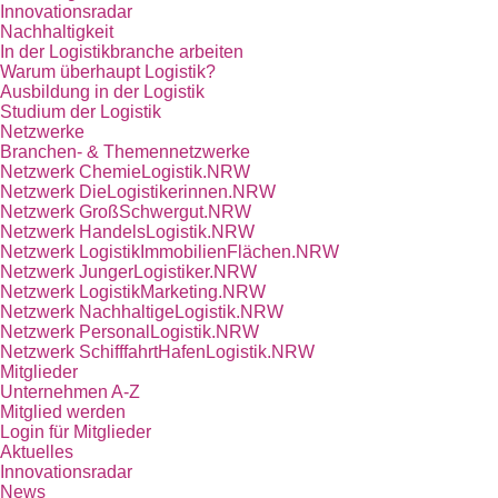
Innovationsradar
Nachhaltigkeit
In der Logistikbranche arbeiten
Warum überhaupt Logistik?
Ausbildung in der Logistik
Studium der Logistik
Netzwerke
Branchen- & Themennetzwerke
Netzwerk ChemieLogistik.NRW
Netzwerk DieLogistikerinnen.NRW
Netzwerk GroßSchwergut.NRW
Netzwerk HandelsLogistik.NRW
Netzwerk LogistikImmobilienFlächen.NRW
Netzwerk JungerLogistiker.NRW
Netzwerk LogistikMarketing.NRW
Netzwerk NachhaltigeLogistik.NRW
Netzwerk PersonalLogistik.NRW
Netzwerk SchifffahrtHafenLogistik.NRW
Mitglieder
Unternehmen A-Z
Mitglied werden
Login für Mitglieder
Aktuelles
Innovationsradar
News