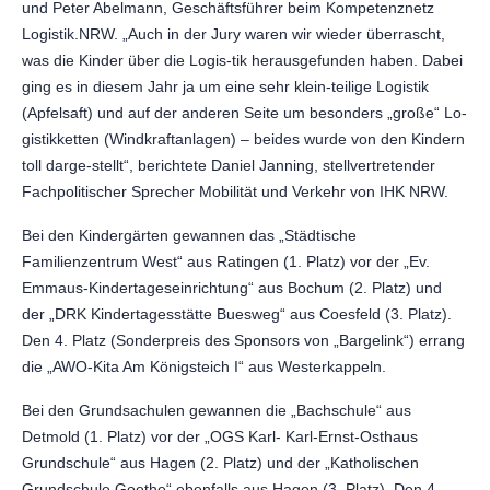
und Peter Abelmann, Geschäftsführer beim Kompetenznetz
Logistik.NRW. „Auch in der Jury waren wir wieder überrascht,
was die Kinder über die Logis-tik herausgefunden haben. Dabei
ging es in diesem Jahr ja um eine sehr klein-teilige Logistik
(Apfelsaft) und auf der anderen Seite um besonders „große“ Lo-
gistikketten (Windkraftanlagen) – beides wurde von den Kindern
toll darge-stellt“, berichtete Daniel Janning, stellvertretender
Fachpolitischer Sprecher Mobilität und Verkehr von IHK NRW.
Bei den Kindergärten gewannen das „Städtische
Familienzentrum West“ aus Ratingen (1. Platz) vor der „Ev.
Emmaus-Kindertageseinrichtung“ aus Bochum (2. Platz) und
der „DRK Kindertagesstätte Buesweg“ aus Coesfeld (3. Platz).
Den 4. Platz (Sonderpreis des Sponsors von „Bargelink“) errang
die „AWO-Kita Am Königsteich I“ aus Westerkappeln.
Bei den Grundsachulen gewannen die „Bachschule“ aus
Detmold (1. Platz) vor der „OGS Karl- Karl-Ernst-Osthaus
Grundschule“ aus Hagen (2. Platz) und der „Katholischen
Grundschule Goethe“ ebenfalls aus Hagen (3. Platz). Den 4.