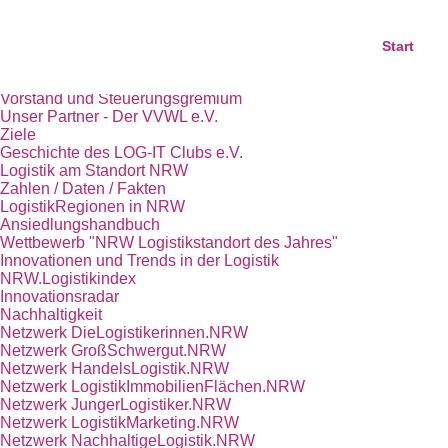
Start
Das Kompetenznetz Logistik.NRW
Start
Trägerverein LOG-IT Club e.V.
Team
Vorstand und Steuerungsgremium
Unser Partner - Der VVWL e.V.
Ziele
Geschichte des LOG-IT Clubs e.V.
Logistik am Standort NRW
Zahlen / Daten / Fakten
LogistikRegionen in NRW
Ansiedlungshandbuch
Wettbewerb "NRW Logistikstandort des Jahres"
Innovationen und Trends in der Logistik
NRW.Logistikindex
Innovationsradar
Nachhaltigkeit
Netzwerk DieLogistikerinnen.NRW
Netzwerk GroßSchwergut.NRW
Netzwerk HandelsLogistik.NRW
Netzwerk LogistikImmobilienFlächen.NRW
Netzwerk JungerLogistiker.NRW
Netzwerk LogistikMarketing.NRW
Netzwerk NachhaltigeLogistik.NRW