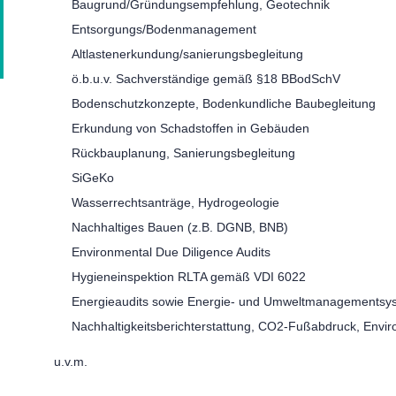
Baugrund/Gründungsempfehlung, Geotechnik
Entsorgungs/Bodenmanagement
Altlastenerkundung/sanierungsbegleitung
ö.b.u.v. Sachverständige gemäß §18 BBodSchV
Bodenschutzkonzepte, Bodenkundliche Baubegleitung
Erkundung von Schadstoffen in Gebäuden
Rückbauplanung, Sanierungsbegleitung
SiGeKo
Wasserrechtsanträge, Hydrogeologie
Nachhaltiges Bauen (z.B. DGNB, BNB)
Environmental Due Diligence Audits
Hygieneinspektion RLTA gemäß VDI 6022
Energieaudits sowie Energie- und Umweltmanagementsy
Nachhaltigkeitsberichterstattung, CO2-Fußabdruck,
Envir
u.v.m.