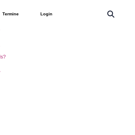
rke
Termine
Login
es Logistik.NRW
e
e
ds?
W