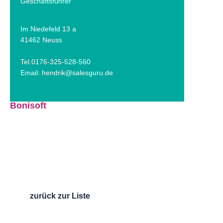
Geschäftsführer
Im Niedefeld 13 a
41462 Neuss
Tel.0176-325-528-560
Email:
hendrik@salesguru.de
Bonisoft
zurück zur Liste