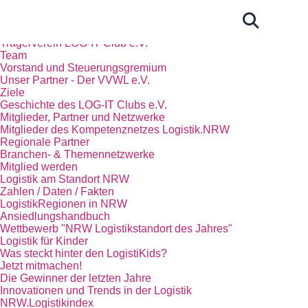
Start
Das Kompetenznetz Logistik.NRW
Trägerverein LOG-IT Club e.V.
Team
Vorstand und Steuerungsgremium
Unser Partner - Der VVWL e.V.
Ziele
Geschichte des LOG-IT Clubs e.V.
Mitglieder, Partner und Netzwerke
Mitglieder des Kompetenznetzes Logistik.NRW
Regionale Partner
Branchen- & Themennetzwerke
Mitglied werden
Logistik am Standort NRW
Zahlen / Daten / Fakten
LogistikRegionen in NRW
Ansiedlungshandbuch
Wettbewerb "NRW Logistikstandort des Jahres"
Logistik für Kinder
Was steckt hinter den LogistiKids?
Jetzt mitmachen!
Die Gewinner der letzten Jahre
Innovationen und Trends in der Logistik
NRW.Logistikindex