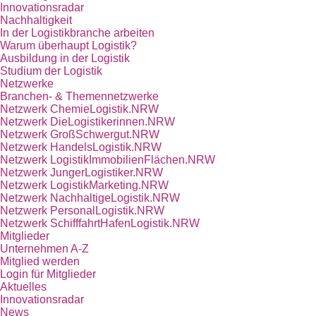
Innovationsradar
Nachhaltigkeit
In der Logistikbranche arbeiten
Warum überhaupt Logistik?
Ausbildung in der Logistik
Studium der Logistik
Netzwerke
Branchen- & Themennetzwerke
Netzwerk ChemieLogistik.NRW
Netzwerk DieLogistikerinnen.NRW
Netzwerk GroßSchwergut.NRW
Netzwerk HandelsLogistik.NRW
Netzwerk LogistikImmobilienFlächen.NRW
Netzwerk JungerLogistiker.NRW
Netzwerk LogistikMarketing.NRW
Netzwerk NachhaltigeLogistik.NRW
Netzwerk PersonalLogistik.NRW
Netzwerk SchifffahrtHafenLogistik.NRW
Mitglieder
Unternehmen A-Z
Mitglied werden
Login für Mitglieder
Aktuelles
Innovationsradar
News