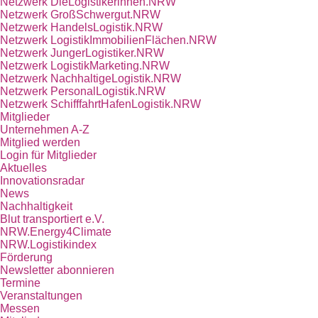
Netzwerk DieLogistikerinnen.NRW
Netzwerk GroßSchwergut.NRW
Netzwerk HandelsLogistik.NRW
Netzwerk LogistikImmobilienFlächen.NRW
Netzwerk JungerLogistiker.NRW
Netzwerk LogistikMarketing.NRW
Netzwerk NachhaltigeLogistik.NRW
Netzwerk PersonalLogistik.NRW
Netzwerk SchifffahrtHafenLogistik.NRW
Mitglieder
Unternehmen A-Z
Mitglied werden
Login für Mitglieder
Aktuelles
Innovationsradar
News
Nachhaltigkeit
Blut transportiert e.V.
NRW.Energy4Climate
NRW.Logistikindex
Förderung
Newsletter abonnieren
Termine
Veranstaltungen
Messen