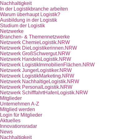
Nachhaltigkeit
In der Logistikbranche arbeiten
Warum überhaupt Logistik?
Ausbildung in der Logistik
Studium der Logistik
Netzwerke
Branchen- & Themennetzwerke
Netzwerk ChemieLogistik.NRW
Netzwerk DieLogistikerinnen.NRW
Netzwerk GroßSchwergut.NRW
Netzwerk HandelsLogistik.NRW
Netzwerk LogistikImmobilienFlächen.NRW
Netzwerk JungerLogistiker.NRW
Netzwerk LogistikMarketing.NRW
Netzwerk NachhaltigeLogistik.NRW
Netzwerk PersonalLogistik.NRW
Netzwerk SchifffahrtHafenLogistik.NRW
Mitglieder
Unternehmen A-Z
Mitglied werden
Login für Mitglieder
Aktuelles
Innovationsradar
News
Nachhaltigkeit