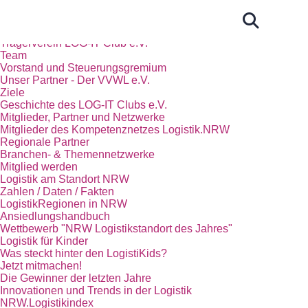
Start
Das Kompetenznetz Logistik.NRW
Trägerverein LOG-IT Club e.V.
Team
Vorstand und Steuerungsgremium
Unser Partner - Der VVWL e.V.
Ziele
Geschichte des LOG-IT Clubs e.V.
Mitglieder, Partner und Netzwerke
Mitglieder des Kompetenznetzes Logistik.NRW
Regionale Partner
Branchen- & Themennetzwerke
Mitglied werden
Logistik am Standort NRW
Zahlen / Daten / Fakten
LogistikRegionen in NRW
Ansiedlungshandbuch
Wettbewerb "NRW Logistikstandort des Jahres"
Logistik für Kinder
Was steckt hinter den LogistiKids?
Jetzt mitmachen!
Die Gewinner der letzten Jahre
Innovationen und Trends in der Logistik
NRW.Logistikindex