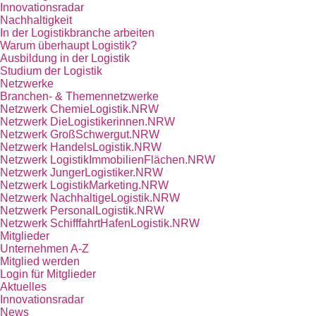
Innovationsradar
Nachhaltigkeit
In der Logistikbranche arbeiten
Warum überhaupt Logistik?
Ausbildung in der Logistik
Studium der Logistik
Netzwerke
Branchen- & Themennetzwerke
Netzwerk ChemieLogistik.NRW
Netzwerk DieLogistikerinnen.NRW
Netzwerk GroßSchwergut.NRW
Netzwerk HandelsLogistik.NRW
Netzwerk LogistikImmobilienFlächen.NRW
Netzwerk JungerLogistiker.NRW
Netzwerk LogistikMarketing.NRW
Netzwerk NachhaltigeLogistik.NRW
Netzwerk PersonalLogistik.NRW
Netzwerk SchifffahrtHafenLogistik.NRW
Mitglieder
Unternehmen A-Z
Mitglied werden
Login für Mitglieder
Aktuelles
Innovationsradar
News