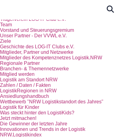
Start
Das Kompetenznetz Logistik.NRW
Trägerverein LOG-IT Club e.V.
Team
Vorstand und Steuerungsgremium
Unser Partner - Der VVWL e.V.
Ziele
Geschichte des LOG-IT Clubs e.V.
Mitglieder, Partner und Netzwerke
Mitglieder des Kompetenznetzes Logistik.NRW
Regionale Partner
Branchen- & Themennetzwerke
Mitglied werden
Logistik am Standort NRW
Zahlen / Daten / Fakten
LogistikRegionen in NRW
Ansiedlungshandbuch
Wettbewerb "NRW Logistikstandort des Jahres"
Logistik für Kinder
Was steckt hinter den LogistiKids?
Jetzt mitmachen!
Die Gewinner der letzten Jahre
Innovationen und Trends in der Logistik
NRW.Logistikindex