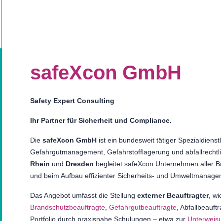
safeXcon GmbH
Safety Expert Consulting
Ihr Partner für Sicherheit und Compliance.
Die
safeXcon GmbH
ist ein bundesweit tätiger Spezialdienstl
Gefahrgutmanagement, Gefahrstofflagerung und abfallrechtli
Rhein
und
Dresden
begleitet safeXcon Unternehmen aller B
und beim Aufbau effizienter Sicherheits- und Umweltmanag
Das Angebot umfasst die Stellung
externer Beauftragter
, w
Brandschutzbeauftragte
,
Gefahrgutbeauftragte
, Abfallbeauft
Portfolio durch praxisnahe Schulungen – etwa zur
Unterweis