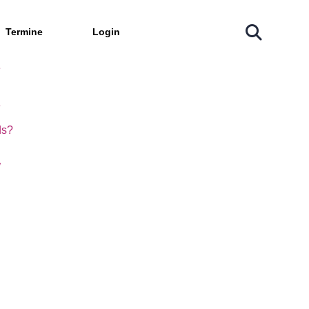
rke
Termine
Login
es Logistik.NRW
e
e
ds?
W