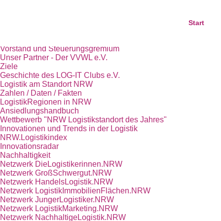
Start
Das Kompetenznetz Logistik.NRW
Start
Trägerverein LOG-IT Club e.V.
Team
Vorstand und Steuerungsgremium
Unser Partner - Der VVWL e.V.
Ziele
Geschichte des LOG-IT Clubs e.V.
Logistik am Standort NRW
Zahlen / Daten / Fakten
LogistikRegionen in NRW
Ansiedlungshandbuch
Wettbewerb "NRW Logistikstandort des Jahres"
Innovationen und Trends in der Logistik
NRW.Logistikindex
Innovationsradar
Nachhaltigkeit
Netzwerk DieLogistikerinnen.NRW
Netzwerk GroßSchwergut.NRW
Netzwerk HandelsLogistik.NRW
Netzwerk LogistikImmobilienFlächen.NRW
Netzwerk JungerLogistiker.NRW
Netzwerk LogistikMarketing.NRW
Netzwerk NachhaltigeLogistik.NRW