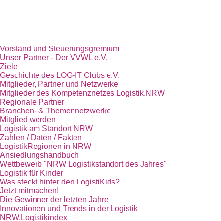
Start
Das Kompetenznetz Logistik.NRW
Trägerverein LOG-IT Club e.V.
Team
Vorstand und Steuerungsgremium
Unser Partner - Der VVWL e.V.
Ziele
Geschichte des LOG-IT Clubs e.V.
Mitglieder, Partner und Netzwerke
Mitglieder des Kompetenznetzes Logistik.NRW
Regionale Partner
Branchen- & Themennetzwerke
Mitglied werden
Logistik am Standort NRW
Zahlen / Daten / Fakten
LogistikRegionen in NRW
Ansiedlungshandbuch
Wettbewerb "NRW Logistikstandort des Jahres"
Logistik für Kinder
Was steckt hinter den LogistiKids?
Jetzt mitmachen!
Die Gewinner der letzten Jahre
Innovationen und Trends in der Logistik
NRW.Logistikindex