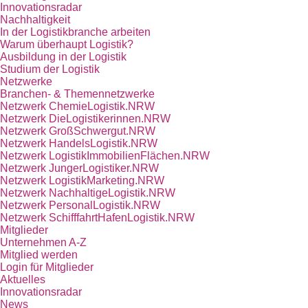
Innovationsradar
Nachhaltigkeit
In der Logistikbranche arbeiten
Warum überhaupt Logistik?
Ausbildung in der Logistik
Studium der Logistik
Netzwerke
Branchen- & Themennetzwerke
Netzwerk ChemieLogistik.NRW
Netzwerk DieLogistikerinnen.NRW
Netzwerk GroßSchwergut.NRW
Netzwerk HandelsLogistik.NRW
Netzwerk LogistikImmobilienFlächen.NRW
Netzwerk JungerLogistiker.NRW
Netzwerk LogistikMarketing.NRW
Netzwerk NachhaltigeLogistik.NRW
Netzwerk PersonalLogistik.NRW
Netzwerk SchifffahrtHafenLogistik.NRW
Mitglieder
Unternehmen A-Z
Mitglied werden
Login für Mitglieder
Aktuelles
Innovationsradar
News