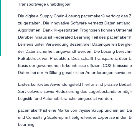
Transportwege unabdingbar.
Die digitale Supply Chain-Lösung pacemaker® verfolgt das Zie
zu gestalten. Die innovative Software vernetzt Daten entlang d
Algorithmen. Dank KI-gestützten Prognosen können Unterne
Darüber hinaus ist Federated Learning Teil des pacemaker® 
Lernens unter Verwendung dezentraler Datenquellen bei gle
der Datensicherheit angewandt werden. Die Lösung berechne
Fußabdruck von Produkten. Dies schafft Transparenz über Emi
Basis der gewonnenen Erkenntnisse effizient CO2-Emissionen
Daten bei der Erfüllung gesetzlicher Anforderungen sowie 
Erstes konkretes Anwendungsfeld hierfür sind präzise Bedar
Servicelevels sowie Reduzierung des Lagerbestands ermögli
Logistik- und Automobilbranche eingesetzt werden.
pacemaker® ist eine Marke von thyssenkrupp und ein auf Dat
und Consulting Scale-up mit tiefgreifender Expertise in den 
Learning.