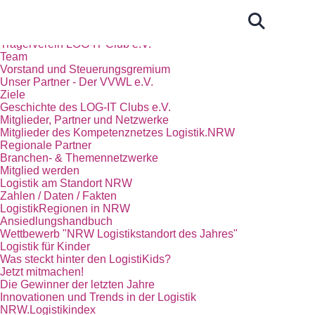
Start
Das Kompetenznetz Logistik.NRW
Trägerverein LOG-IT Club e.V.
Team
Vorstand und Steuerungsgremium
Unser Partner - Der VVWL e.V.
Ziele
Geschichte des LOG-IT Clubs e.V.
Mitglieder, Partner und Netzwerke
Mitglieder des Kompetenznetzes Logistik.NRW
Regionale Partner
Branchen- & Themennetzwerke
Mitglied werden
Logistik am Standort NRW
Zahlen / Daten / Fakten
LogistikRegionen in NRW
Ansiedlungshandbuch
Wettbewerb "NRW Logistikstandort des Jahres"
Logistik für Kinder
Was steckt hinter den LogistiKids?
Jetzt mitmachen!
Die Gewinner der letzten Jahre
Innovationen und Trends in der Logistik
NRW.Logistikindex