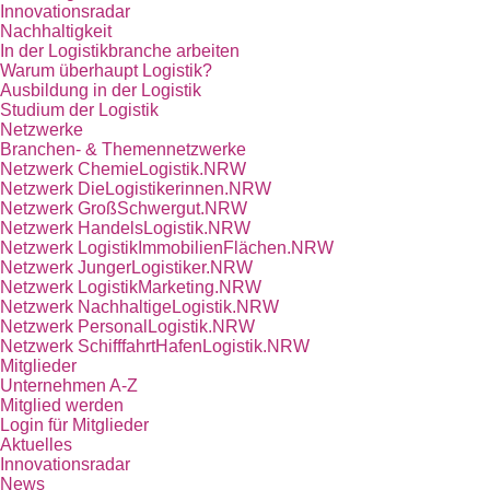
Innovationsradar
Nachhaltigkeit
In der Logistikbranche arbeiten
Warum überhaupt Logistik?
Ausbildung in der Logistik
Studium der Logistik
Netzwerke
Branchen- & Themennetzwerke
Netzwerk ChemieLogistik.NRW
Netzwerk DieLogistikerinnen.NRW
Netzwerk GroßSchwergut.NRW
Netzwerk HandelsLogistik.NRW
Netzwerk LogistikImmobilienFlächen.NRW
Netzwerk JungerLogistiker.NRW
Netzwerk LogistikMarketing.NRW
Netzwerk NachhaltigeLogistik.NRW
Netzwerk PersonalLogistik.NRW
Netzwerk SchifffahrtHafenLogistik.NRW
Mitglieder
Unternehmen A-Z
Mitglied werden
Login für Mitglieder
Aktuelles
Innovationsradar
News