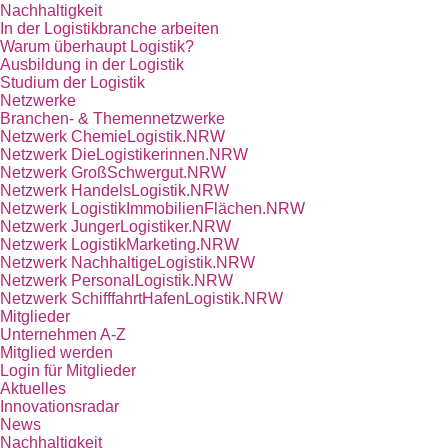
Nachhaltigkeit
In der Logistikbranche arbeiten
Warum überhaupt Logistik?
Ausbildung in der Logistik
Studium der Logistik
Netzwerke
Branchen- & Themennetzwerke
Netzwerk ChemieLogistik.NRW
Netzwerk DieLogistikerinnen.NRW
Netzwerk GroßSchwergut.NRW
Netzwerk HandelsLogistik.NRW
Netzwerk LogistikImmobilienFlächen.NRW
Netzwerk JungerLogistiker.NRW
Netzwerk LogistikMarketing.NRW
Netzwerk NachhaltigeLogistik.NRW
Netzwerk PersonalLogistik.NRW
Netzwerk SchifffahrtHafenLogistik.NRW
Mitglieder
Unternehmen A-Z
Mitglied werden
Login für Mitglieder
Aktuelles
Innovationsradar
News
Nachhaltigkeit