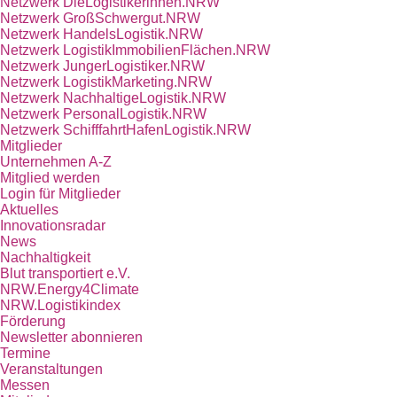
Netzwerk DieLogistikerinnen.NRW
Netzwerk GroßSchwergut.NRW
Netzwerk HandelsLogistik.NRW
Netzwerk LogistikImmobilienFlächen.NRW
Netzwerk JungerLogistiker.NRW
Netzwerk LogistikMarketing.NRW
Netzwerk NachhaltigeLogistik.NRW
Netzwerk PersonalLogistik.NRW
Netzwerk SchifffahrtHafenLogistik.NRW
Mitglieder
Unternehmen A-Z
Mitglied werden
Login für Mitglieder
Aktuelles
Innovationsradar
News
Nachhaltigkeit
Blut transportiert e.V.
NRW.Energy4Climate
NRW.Logistikindex
Förderung
Newsletter abonnieren
Termine
Veranstaltungen
Messen