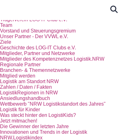
Start
Das Kompetenznetz Logistik.NRW
Trägerverein LOG-IT Club e.V.
Team
Vorstand und Steuerungsgremium
Unser Partner - Der VVWL e.V.
Ziele
Geschichte des LOG-IT Clubs e.V.
Mitglieder, Partner und Netzwerke
Mitglieder des Kompetenznetzes Logistik.NRW
Regionale Partner
Branchen- & Themennetzwerke
Mitglied werden
Logistik am Standort NRW
Zahlen / Daten / Fakten
LogistikRegionen in NRW
Ansiedlungshandbuch
Wettbewerb "NRW Logistikstandort des Jahres"
Logistik für Kinder
Was steckt hinter den LogistiKids?
Jetzt mitmachen!
Die Gewinner der letzten Jahre
Innovationen und Trends in der Logistik
NRW.Logistikindex