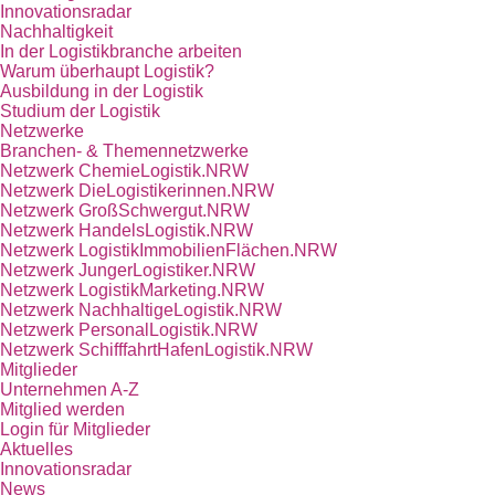
Innovationsradar
Nachhaltigkeit
In der Logistikbranche arbeiten
Warum überhaupt Logistik?
Ausbildung in der Logistik
Studium der Logistik
Netzwerke
Branchen- & Themennetzwerke
Netzwerk ChemieLogistik.NRW
Netzwerk DieLogistikerinnen.NRW
Netzwerk GroßSchwergut.NRW
Netzwerk HandelsLogistik.NRW
Netzwerk LogistikImmobilienFlächen.NRW
Netzwerk JungerLogistiker.NRW
Netzwerk LogistikMarketing.NRW
Netzwerk NachhaltigeLogistik.NRW
Netzwerk PersonalLogistik.NRW
Netzwerk SchifffahrtHafenLogistik.NRW
Mitglieder
Unternehmen A-Z
Mitglied werden
Login für Mitglieder
Aktuelles
Innovationsradar
News