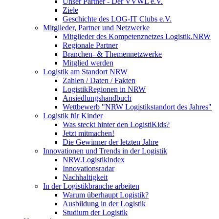
Unser Partner - Der VVWL e.V.
Ziele
Geschichte des LOG-IT Clubs e.V.
Mitglieder, Partner und Netzwerke
Mitglieder des Kompetenznetzes Logistik.NRW
Regionale Partner
Branchen- & Themennetzwerke
Mitglied werden
Logistik am Standort NRW
Zahlen / Daten / Fakten
LogistikRegionen in NRW
Ansiedlungshandbuch
Wettbewerb "NRW Logistikstandort des Jahres"
Logistik für Kinder
Was steckt hinter den LogistiKids?
Jetzt mitmachen!
Die Gewinner der letzten Jahre
Innovationen und Trends in der Logistik
NRW.Logistikindex
Innovationsradar
Nachhaltigkeit
In der Logistikbranche arbeiten
Warum überhaupt Logistik?
Ausbildung in der Logistik
Studium der Logistik