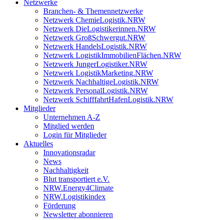
Netzwerke
Branchen- & Themennetzwerke
Netzwerk ChemieLogistik.NRW
Netzwerk DieLogistikerinnen.NRW
Netzwerk GroßSchwergut.NRW
Netzwerk HandelsLogistik.NRW
Netzwerk LogistikImmobilienFlächen.NRW
Netzwerk JungerLogistiker.NRW
Netzwerk LogistikMarketing.NRW
Netzwerk NachhaltigeLogistik.NRW
Netzwerk PersonalLogistik.NRW
Netzwerk SchifffahrtHafenLogistik.NRW
Mitglieder
Unternehmen A-Z
Mitglied werden
Login für Mitglieder
Aktuelles
Innovationsradar
News
Nachhaltigkeit
Blut transportiert e.V.
NRW.Energy4Climate
NRW.Logistikindex
Förderung
Newsletter abonnieren