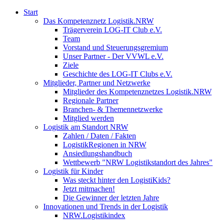
Start
Das Kompetenznetz Logistik.NRW
Trägerverein LOG-IT Club e.V.
Team
Vorstand und Steuerungsgremium
Unser Partner - Der VVWL e.V.
Ziele
Geschichte des LOG-IT Clubs e.V.
Mitglieder, Partner und Netzwerke
Mitglieder des Kompetenznetzes Logistik.NRW
Regionale Partner
Branchen- & Themennetzwerke
Mitglied werden
Logistik am Standort NRW
Zahlen / Daten / Fakten
LogistikRegionen in NRW
Ansiedlungshandbuch
Wettbewerb "NRW Logistikstandort des Jahres"
Logistik für Kinder
Was steckt hinter den LogistiKids?
Jetzt mitmachen!
Die Gewinner der letzten Jahre
Innovationen und Trends in der Logistik
NRW.Logistikindex