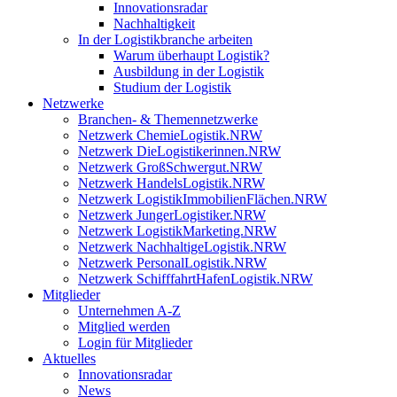
Innovationsradar
Nachhaltigkeit
In der Logistikbranche arbeiten
Warum überhaupt Logistik?
Ausbildung in der Logistik
Studium der Logistik
Netzwerke
Branchen- & Themennetzwerke
Netzwerk ChemieLogistik.NRW
Netzwerk DieLogistikerinnen.NRW
Netzwerk GroßSchwergut.NRW
Netzwerk HandelsLogistik.NRW
Netzwerk LogistikImmobilienFlächen.NRW
Netzwerk JungerLogistiker.NRW
Netzwerk LogistikMarketing.NRW
Netzwerk NachhaltigeLogistik.NRW
Netzwerk PersonalLogistik.NRW
Netzwerk SchifffahrtHafenLogistik.NRW
Mitglieder
Unternehmen A-Z
Mitglied werden
Login für Mitglieder
Aktuelles
Innovationsradar
News